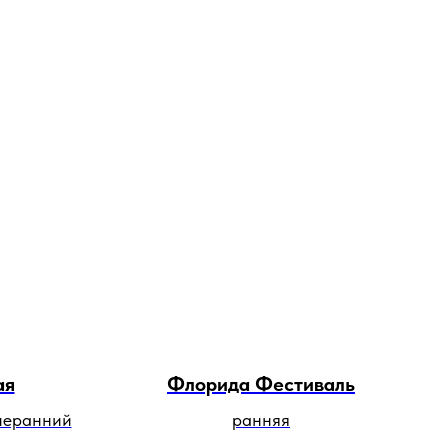
ая
Флорида Фестиваль
днеранний
ранняя