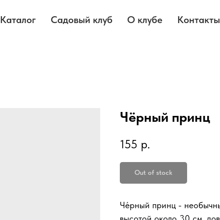
Каталог
Садовый клуб
О клубе
Контакты
Чёрный принц
155
р.
Out of stock
Че́рный принц - необычн
высотой около 30 см, до