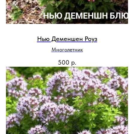
Нью Деменшен Роуз
Многолетник
500
р.