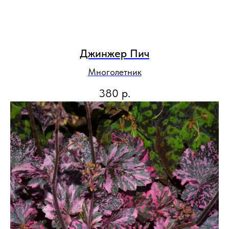
Джинжер Пич
Многолетник
380
р.