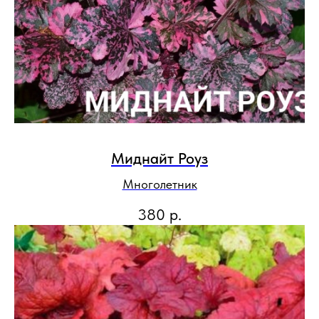
Миднайт Роуз
Многолетник
380
р.