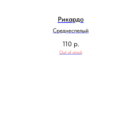
Рикардо
Среднеспелый
110
р.
Out of stock