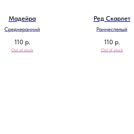
Мадейра
Ред Скарлет
Среднеранний
Раннеспелый
110
р.
110
р.
Out of stock
Out of stock