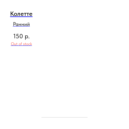
Колетте
Ранний
150
р.
Out of stock