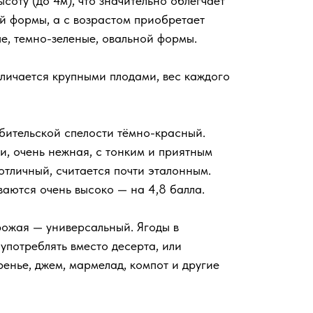
оту (до 4м), что значительно облегчает
й формы, а с возрастом приобретает
ые, темно-зеленые, овальной формы.
личается крупными плодами, вес каждого
ебительской спелости тёмно-красный.
и, очень нежная, с тонким и приятным
отличный, считается почти эталонным.
ваются очень высоко — на 4,8 балла.
ожая — универсальный. Ягоды в
употреблять вместо десерта, или
енье, джем, мармелад, компот и другие