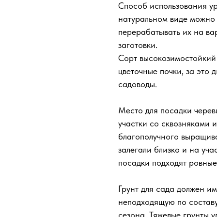
Способ использования ур
натуральном виде можно 
перерабатывать их на вар
заготовки.
Сорт высокозимостойкий 
цветочные почки, за это 
садоводы.
Место для посадки чере
участки со сквозняками 
благополучного выращива
залегали близко и на уча
посадки подходят ровные
Грунт для сада должен им
неподходящую по составу
сезона. Тяжелые грунты у