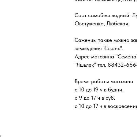
Сорт самобесплодный. Лу
Овстуженка, Любская.
Саженцы также можно зак
земледелия Казань".
Адрес магазина "Семена" 
"Яшьлек" тел. 88432-666
Время работы магазина
с 10 до 19 ч в будни,
с 9 до 17 ч в суб.
с 10 до 17 ч в воскресени
и