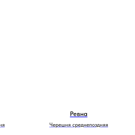
Ревна
ня
Черешня среднепоздняя