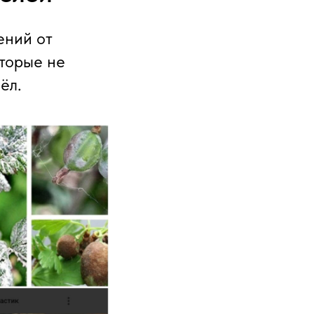
ений от
оторые не
ёл.