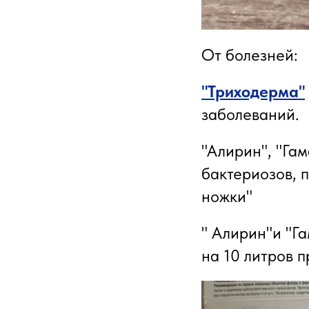
От болезней:
"Триходерма"
заболеваний.
"Алирин", "Гам
бактериозов, 
ножки"
" Алирин"и "Га
на 10 литров п