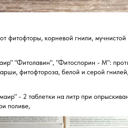
от фитофторы, корневой гнили, мучнистой 
аир" "Фитолавин", "Фитоспорин - М": прот
парши, фитофтороза, белой и серой гнилей
маир" - 2 таблетки на литр при опрыскива
ри поливе,