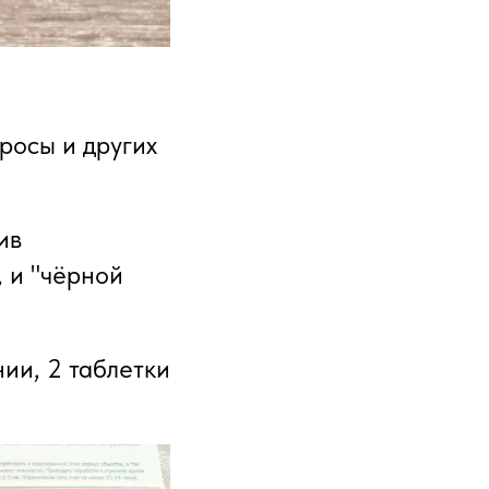
росы и других
ив
, и "чёрной
нии, 2 таблетки