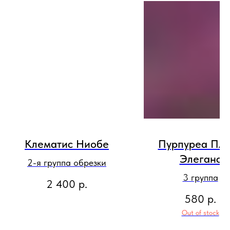
Клематис Ниобе
Пурпуреа Пл
Элеганс
2-я группа обрезки
3 группа
2 400
р.
580
р.
Out of stock