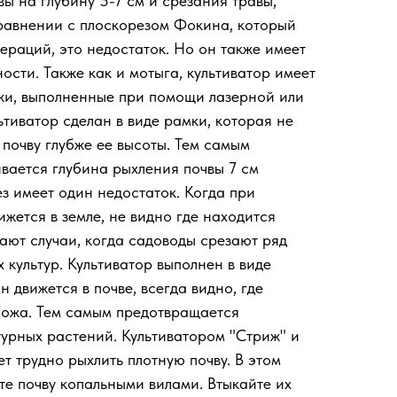
ы на глубину 5-7 см и срезания травы,
сравнении с плоскорезом Фокина, который
ераций, это недостаток. Но он также имеет
сти. Также как и мотыга, культиватор имеет
и, выполненные при помощи лазерной или
тиватор сделан в виде рамки, которая не
 почву глубже ее высоты. Тем самым
вается глубина рыхления почвы 7 см
з имеет один недостаток. Когда при
жется в земле, не видно где находится
ают случаи, когда садоводы срезают ряд
 культур. Культиватор выполнен в виде
н движется в почве, всегда видно, где
ножа. Тем самым предотвращается
турных растений. Культиватором "Стриж" и
т трудно рыхлить плотную почву. В этом
те почву копальными вилами. Втыкайте их