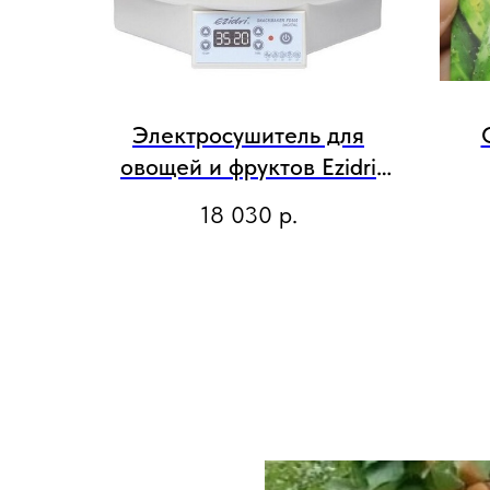
Электросушитель для
овощей и фруктов Ezidri
Snackmaker FD500 Digital
18 030
р.