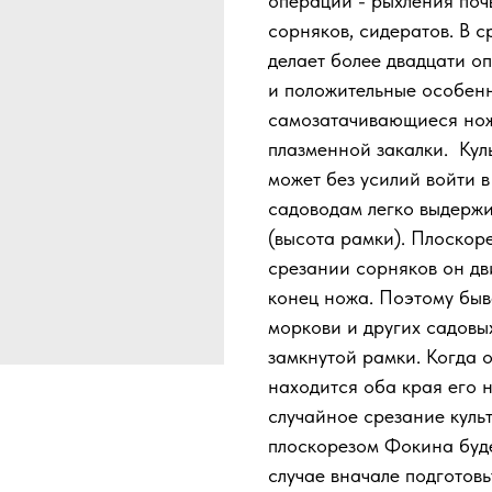
операций - рыхления почв
сорняков, сидератов. В 
делает более двадцати оп
и положительные особенно
самозатачивающиеся нож
плазменной закалки. Куль
может без усилий войти в
садоводам легко выдержи
(высота рамки). Плоскоре
срезании сорняков он дви
конец ножа. Поэтому быв
моркови и других садовых
замкнутой рамки. Когда о
находится оба края его 
случайное срезание куль
плоскорезом Фокина буде
случае вначале подготовь