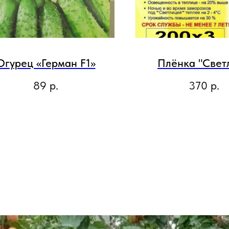
Огурец «Герман F1»
Плёнка "Свет
89
р.
370
р.